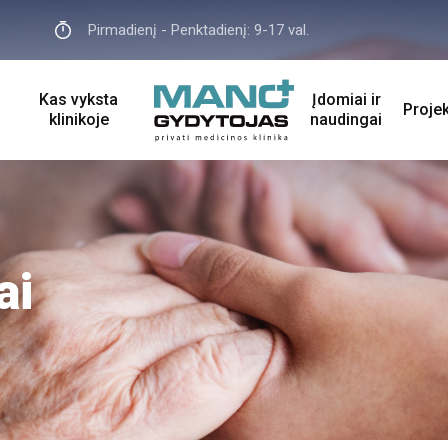
Pirmadienį - Penktadienį: 9-17 val.
Kas vyksta
Įdomiai ir
Proje
klinikoje
naudingai
ai