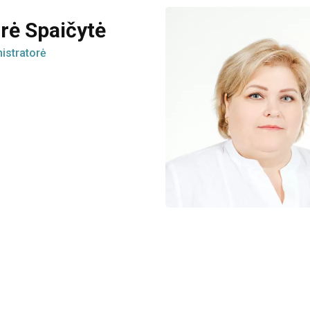
rė Spaičytė
istratorė