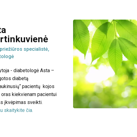
ta
rtinkuvienė
priežiūros specialistė,
tologė
ytoja - diabetologė Asta –
gotos diabetą
jaukinusių“ pacientų kojos
p oras kiekvienam pacientui
s įkvėpimas sveikti.
u skaitykite čia.