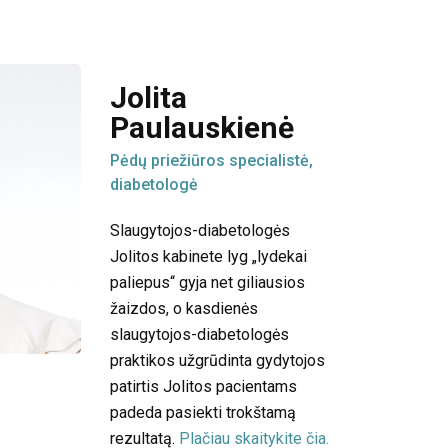
Jolita
Paulauskienė
Pėdų priežiūros specialistė,
diabetologė
Slaugytojos-diabetologės
Jolitos kabinete lyg „lydekai
paliepus“ gyja net giliausios
žaizdos, o kasdienės
slaugytojos-diabetologės
praktikos užgrūdinta gydytojos
patirtis Jolitos pacientams
padeda pasiekti trokštamą
rezultatą
.
Plačiau skaitykite čia.