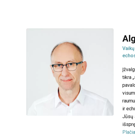
Al
Vaikų
echo
Įžval
tikra 
pavald
visuma
raumu
ir ec
Jūsų 
išsprę
Plačia