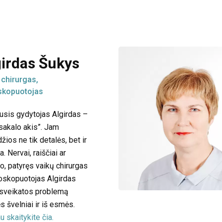
girdas Šukys
 chirurgas,
skopuotojas
gusis gydytojas Algirdas –
„sakalo akis”. Jam
žios ne tik detalės, bet ir
. Nervai, raiščiai ar
o, patyręs vaikų chirurgas
hoskopuotojas Algirdas
sveikatos problemą
s švelniai ir iš esmės.
u skaitykite čia.