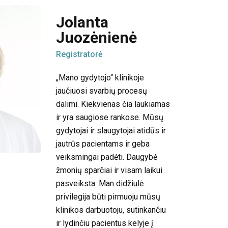
Jolanta
Juozėnienė
Registratorė
„Mano gydytojo“ klinikoje
jaučiuosi svarbių procesų
dalimi. Kiekvienas čia laukiamas
ir yra saugiose rankose. Mūsų
gydytojai ir slaugytojai atidūs ir
jautrūs pacientams ir geba
veiksmingai padėti. Daugybė
žmonių sparčiai ir visam laikui
pasveiksta. Man didžiulė
privilegija būti pirmuoju mūsų
klinikos darbuotoju, sutinkančiu
ir lydinčiu pacientus kelyje į