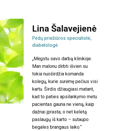
Lina Šalavejienė
Pėdų priežiūros specialistė,
diabetologė
„Mėgstu savo darbą klinikoje.
Man malonu dirbti išvien su
tokia nuoširdžia komanda
kolegų, kurie surėmę pečius visi
kartu. Širdis džiaugiasi matant,
kad to paties apsilankymo metu
pacientas gauna ne vieną, kaip
dažnai įprasta, o net keletą
paslaugų iš karto – sutaupo
begales brangaus laiko.“