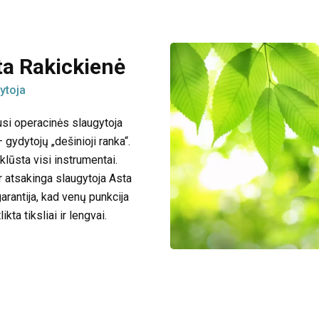
ta Rakickienė
ytoja
usi operacinės slaugytoja
 gydytojų „dešinioji ranka“.
klūsta visi instrumentai.
ir atsakinga slaugytoja Asta
garantija, kad venų punkcija
ikta tiksliai ir lengvai.