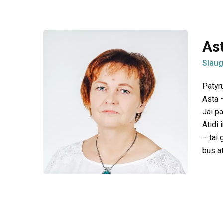
As
Slaug
Patyr
Asta –
Jai pa
Atidi 
– tai 
bus atl