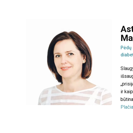
As
Ma
Pėdų 
diabe
Slaug
išsau
„prisi
ir kai
būtina
Plačia